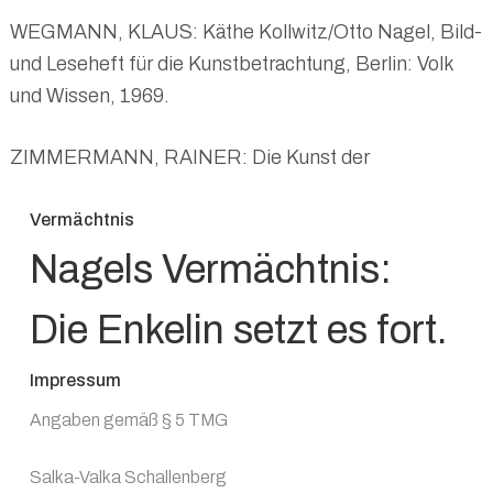
WEGMANN, KLAUS: Käthe Kollwitz/Otto Nagel, Bild-
und Leseheft für die Kunstbetrachtung, Berlin: Volk
und Wissen, 1969.
ZIMMERMANN, RAINER: Die Kunst der
verschollenen Generation: deutsche Malerei des
expressiven Realismus von 1925–1975. Düsseldorf-
Vermächtnis
Wien: Econ Verlag 1980.
Nagels Vermächtnis:
Die Enkelin setzt es fort.
Impressum
Angaben gemäß § 5 TMG
Salka-Valka Schallenberg