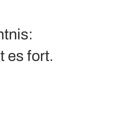
tnis:
 es fort.