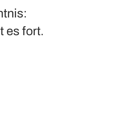
tnis:
 es fort.