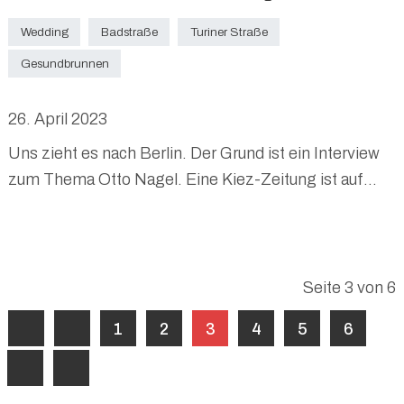
Wedding
Badstraße
Turiner Straße
Gesundbrunnen
26. April 2023
Uns zieht es nach Berlin. Der Grund ist ein Interview
zum Thema Otto Nagel. Eine Kiez-Zeitung ist auf
unser Angebot angesprungen, etwas zum Künstler
Otto Nagel und dessen Familie zu schreiben. Nagels
Enkelin stand im Mittelpunkt.
Wir wurden am Hauptbahnhof abgeholt. zuerst
Seite 3 von 6
besuchten wir das Geburtshaus Otto Nagels in der
1
2
3
4
5
6
Reineckendorfer Straße 67. Dort ist eine Gedenktafel
angebracht. Das erste Fotomotiv. Danach schauten
wir für ein Foto im Mitte-Museum Pankstraße vorbei.